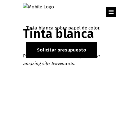
Tinta blanca sobre papel de color.
Tinta blanca
Solicitar presupuesto
Portada de
How to come up with an
amazing site
. Awwwards.